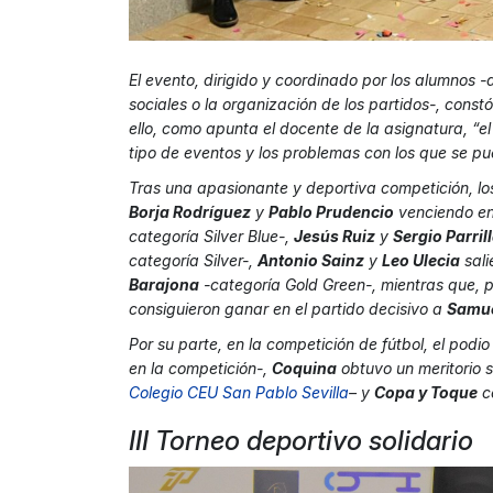
El evento, dirigido y coordinado por los alumnos -
sociales o la organización de los partidos-, const
ello, como apunta el docente de la asignatura, “el
tipo de eventos y los problemas con los que se p
Tras una apasionante y deportiva competición, lo
Borja Rodríguez
y
Pablo Prudencio
venciendo en 
categoría Silver Blue-,
Jesús Ruiz
y
Sergio Parril
categoría Silver-,
Antonio Sainz
y
Leo Ulecia
sali
Barajona
-categoría Gold Green-, mientras que, p
consiguieron ganar en el partido decisivo a
Samue
Por su parte, en la competición de fútbol, el podio
en la competición-,
Coquina
obtuvo un meritorio 
Colegio CEU San Pablo Sevill
a
– y
Copa y Toque
co
III Torneo deportivo solidario