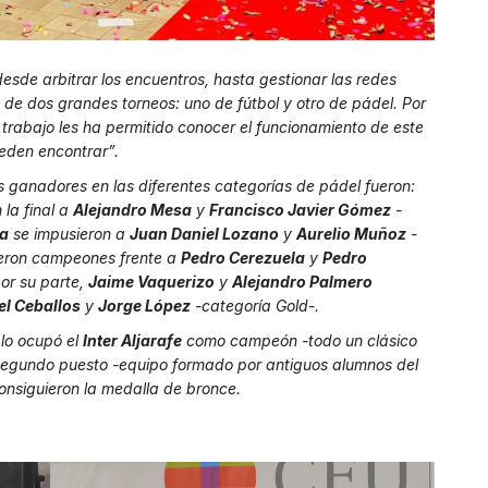
desde arbitrar los encuentros, hasta gestionar las redes
ó de dos grandes torneos: uno de fútbol y otro de pádel. Por
 trabajo les ha permitido conocer el funcionamiento de este
ueden encontrar”.
s ganadores en las diferentes categorías de pádel fueron:
la final a
Alejandro Mesa
y
Francisco Javier Gómez
-
la
se impusieron a
Juan Daniel Lozano
y
Aurelio Muñoz
-
eron campeones frente a
Pedro Cerezuela
y
Pedro
or su parte,
Jaime Vaquerizo
y
Alejandro Palmero
l Ceballos
y
Jorge López
-categoría Gold-.
 lo ocupó el
Inter Aljarafe
como campeón -todo un clásico
segundo puesto -equipo formado por antiguos alumnos del
nsiguieron la medalla de bronce.