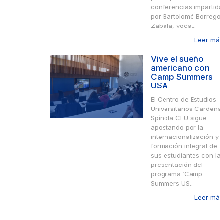
conferencias impartid
por Bartolomé Borreg
Zabala, voca...
Leer más
Vive el sueño
americano con
Camp Summers
USA
El Centro de Estudios
Universitarios Cardena
Spínola CEU sigue
apostando por la
internacionalización y 
formación integral de
sus estudiantes con l
presentación del
programa ‘Camp
Summers US...
Leer más