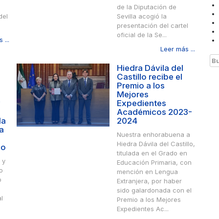
de la Diputación de
del
Sevilla acogió la
presentación del cartel
oficial de la Se...
 ...
Leer más ...
Bu
Hiedra Dávila del
Castillo recibe el
Premio a los
Mejores
y
Expedientes
Académicos 2023-
la
2024
a
Nuestra enhorabuena a
Hiedra Dávila del Castillo,
go
titulada en el Grado en
 y
Educación Primaria, con
o
mención en Lengua
o
Extranjera, por haber
sido galardonada con el
l
Premio a los Mejores
Expedientes Ac...