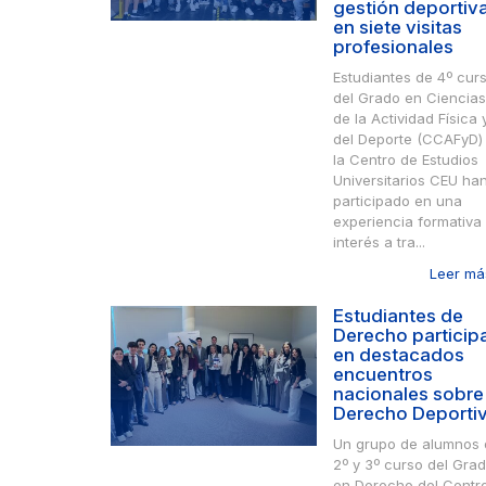
gestión deportiv
en siete visitas
profesionales
Estudiantes de 4º cur
del Grado en Ciencias
de la Actividad Física 
del Deporte (CCAFyD)
la Centro de Estudios
Universitarios CEU ha
participado en una
experiencia formativa
interés a tra...
Leer más
Estudiantes de
Derecho particip
en destacados
encuentros
nacionales sobre
Derecho Deporti
Un grupo de alumnos 
2º y 3º curso del Gra
en Derecho del Centr