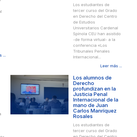
Los estudiantes de
tercer curso del Grado
l
en Derecho del Centro
de Estudios
Universitarios Cardenal
Spínola CEU han asistido
-de forma virtual- a la
conferencia «Los
Tribunales Penales
 ...
Internacional...
Leer más ...
Los alumnos de
Derecho
profundizan en la
Justicia Penal
Internacional de la
mano de Juan
Carlos Manríquez
a
Rosales
Los estudiantes de
e
tercer curso del Grado
en Derecho del Centro