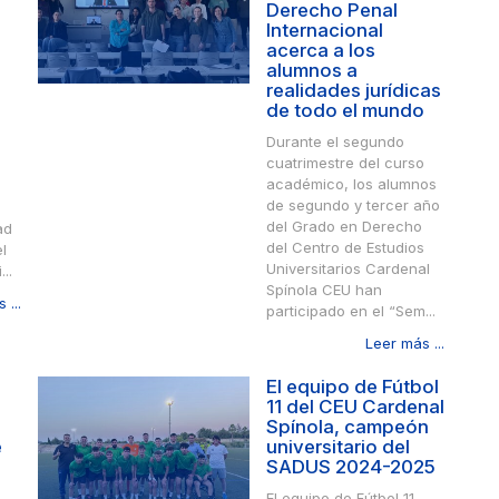
Derecho Penal
Internacional
acerca a los
alumnos a
realidades jurídicas
de todo el mundo
Durante el segundo
cuatrimestre del curso
académico, los alumnos
de segundo y tercer año
del Grado en Derecho
ad
del Centro de Estudios
l
Universitarios Cardenal
..
Spínola CEU han
 ...
participado en el “Sem...
Leer más ...
El equipo de Fútbol
11 del CEU Cardenal
Spínola, campeón
e
universitario del
SADUS 2024-2025
El equipo de Fútbol 11