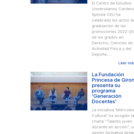
El Centro de Estudios
Universitarios Cardena
Spínola CEU ha
celebrado los actos d
graduación de las
promociones 2022-2
de los grados en
Derecho, Ciencias de 
Actividad Física y del
Deporte, ...
Leer más
La Fundación
Princesa de Giro
presenta su
programa
‘Generación
Docentes’
La iniciativa ‘Miércole
Cultural’ ha acogido l
charla “Talento joven
docente en acción”, 
sesión formativa dirig