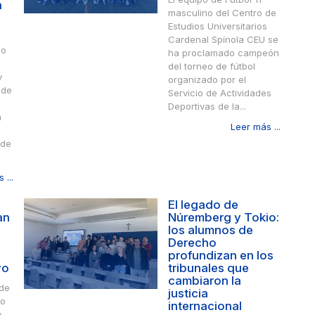
a
masculino del Centro de
Estudios Universitarios
Cardenal Spínola CEU se
so
ha proclamado campeón
del torneo de fútbol
y
organizado por el
 de
Servicio de Actividades
Deportivas de la...
n
Leer más ...
 de
 ...
El legado de
an
Núremberg y Tokio:
los alumnos de
Derecho
profundizan en los
vo
tribunales que
cambiaron la
de
justicia
do
internacional
o