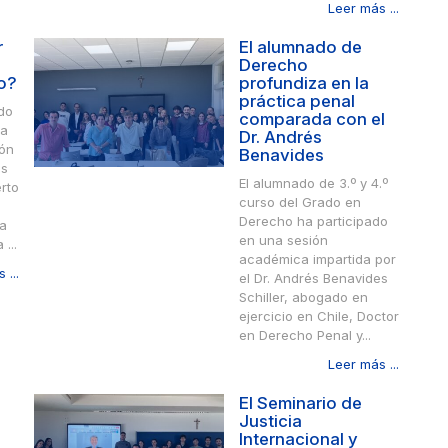
Leer más ...
r
El alumnado de
Derecho
o?
profundiza en la
práctica penal
ado
comparada con el
da
Dr. Andrés
ión
Benavides
os
El alumnado de 3.º y 4.º
rto
curso del Grado en
Derecho ha participado
ra
en una sesión
 ...
académica impartida por
 ...
el Dr. Andrés Benavides
Schiller, abogado en
ejercicio en Chile, Doctor
en Derecho Penal y...
Leer más ...
El Seminario de
Justicia
Internacional y