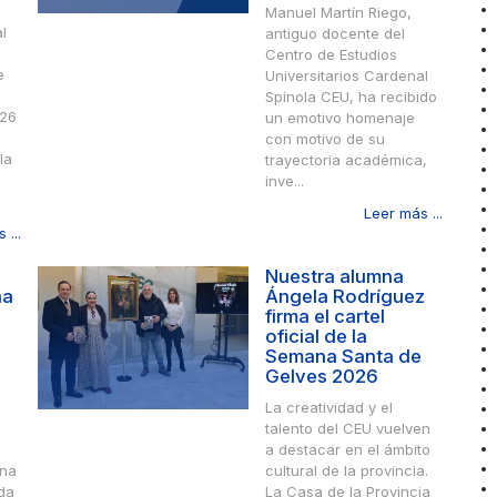
Manuel Martín Riego,
l
antiguo docente del
Centro de Estudios
e
Universitarios Cardenal
Spínola CEU, ha recibido
026
un emotivo homenaje
con motivo de su
la
trayectoria académica,
inve...
Leer más ...
 ...
Nuestra alumna
na
Ángela Rodríguez
firma el cartel
oficial de la
Semana Santa de
Gelves 2026
s
La creatividad y el
a
talento del CEU vuelven
a destacar en el ámbito
una
cultural de la provincia.
ida
La Casa de la Provincia