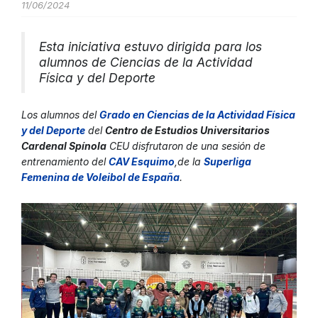
11/06/2024
Esta iniciativa estuvo dirigida para los
alumnos de Ciencias de la Actividad
Física y del Deporte
Los alumnos del
Grado en Ciencias de la Actividad Física
y del Deport
e
del
Centro de Estudios Universitarios
Cardenal Spínola
CEU disfrutaron de una sesión de
entrenamiento del
CAV Esquim
o
,de la
Superliga
Femenina de Voleibol de Españ
a
.