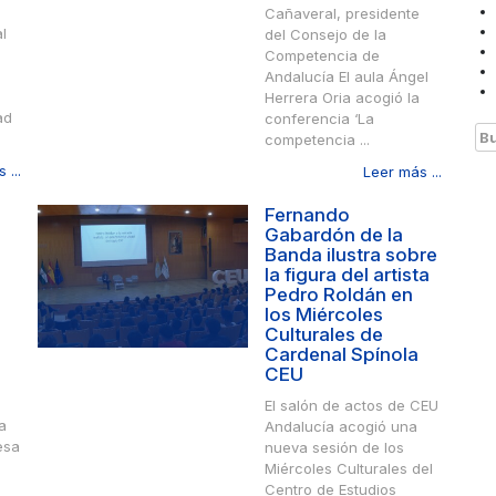
s
Cañaveral, presidente
l
del Consejo de la
Competencia de
Andalucía El aula Ángel
Herrera Oria acogió la
ad
conferencia ‘La
Bu
competencia ...
 ...
Leer más ...
Fernando
Gabardón de la
Banda ilustra sobre
la figura del artista
Pedro Roldán en
los Miércoles
Culturales de
Cardenal Spínola
CEU
El salón de actos de CEU
a
Andalucía acogió una
esa
nueva sesión de los
Miércoles Culturales del
Centro de Estudios