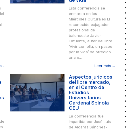
de vida
o
Esta conferencia se
del
enmarca en los
Miércoles Culturales El
l
reconocido exjugador
profesional de
baloncesto Javier
Lafuente, autor del libro
‘Vivir con ella, un paseo
por la vida’ ha ofrecido
una e...
 ...
Leer más ...
Aspectos jurídicos
e
del libre mercado,
en el Centro de
Estudios
os
Universitarios
Cardenal Spínola
CEU
La conferencia fue
 de
impartida por José Luis
es
de Alcaraz Sánchez-