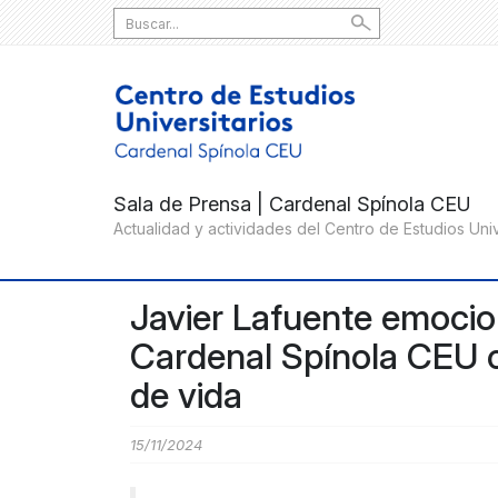
Search
for:
Javier Lafuente emocio
Cardenal Spínola CEU c
de vida
15/11/2024